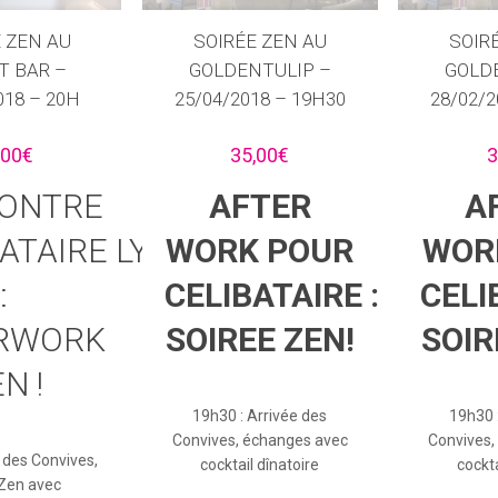
 ZEN AU
SOIRÉE ZEN AU
SOIR
T BAR –
GOLDENTULIP –
GOLD
018 – 20H
25/04/2018 – 19H30
28/02/2
,00
€
35,00
€
3
ONTRE
AFTER
A
ATAIRE LYON
WORK POUR
WOR
:
CELIBATAIRE :
CELI
RWORK
SOIREE ZEN!
SOIR
N !
19h30 : Arrivée des
19h30 
Convives, échanges avec
Convives,
e des Convives,
cocktail dînatoire
cockta
 Zen avec