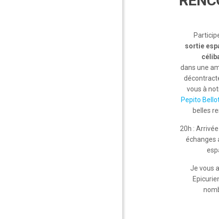
RENC
Particip
sortie es
célib
dans une am
décontracté
vous à not
Pepito Bello
belles r
20h : Arrivé
échanges a
esp
Je vous 
Epicurie
nomb