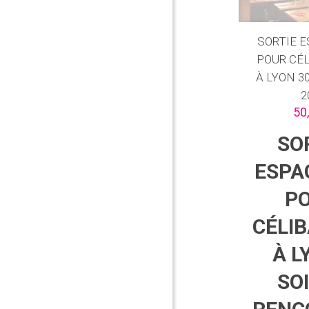
SORTIE 
POUR CÉL
À LYON 30
2
50
SO
ESPA
P
CÉLIB
À L
SO