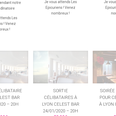
Je vous attends Les
Je vous
endant notre
Epicuriens ! Venez
Epicur
 dînatoire
nombreux !
no
attends Les
ns ! Venez
reux !
ÉLIBATAIRE
SORTIE
SOIRÉE
LEST BAR
CÉLIBATAIRES À
POUR C
020 – 20H
LYON CELEST BAR
À LYON 
24/01/2020 – 20H