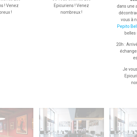
ns ! Venez
Epicuriens ! Venez
dans une a
reux !
nombreux !
décontrac
vous à n
Pepito Bel
belles
20h : Arri
échanges
e
Je vous
Epicur
no