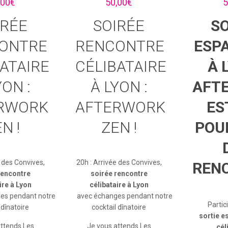
,00
€
50,00
€
5
IRÉE
SOIRÉE
SO
ONTRE
RENCONTRE
ESP
ATAIRE
CÉLIBATAIRE
À 
YON :
À LYON :
AFT
RWORK
AFTERWORK
ES
N !
ZEN !
POUR
e des Convives,
20h : Arrivée des Convives,
REN
rencontre
soirée rencontre
ire à Lyon
célibataire à Lyon
es pendant notre
avec échanges pendant notre
Partic
 dînatoire
cocktail dînatoire
sortie e
attends Les
Je vous attends Les
cél