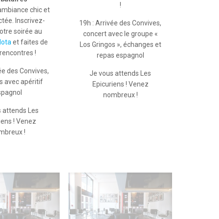
!
mbiance chic et
tée. Inscrivez-
19h : Arrivée des Convives,
otre soirée au
concert avec le groupe «
lota
et faites de
Los Gringos », échanges et
 rencontres !
repas espagnol
vée des Convives,
Je vous attends Les
 avec apéritif
Epicuriens ! Venez
spagnol
nombreux !
 attends Les
iens ! Venez
mbreux !