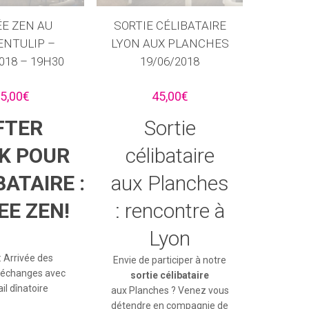
ÉE ZEN AU
SORTIE CÉLIBATAIRE
ENTULIP –
LYON AUX PLANCHES
018 – 19H30
19/06/2018
5,00
€
45,00
€
FTER
Sortie
K POUR
célibataire
BATAIRE :
aux Planches
EE ZEN!
: rencontre à
Lyon
: Arrivée des
Envie de participer à notre
 échanges avec
sortie célibataire
il dînatoire
aux Planches ? Venez vous
détendre en compagnie de