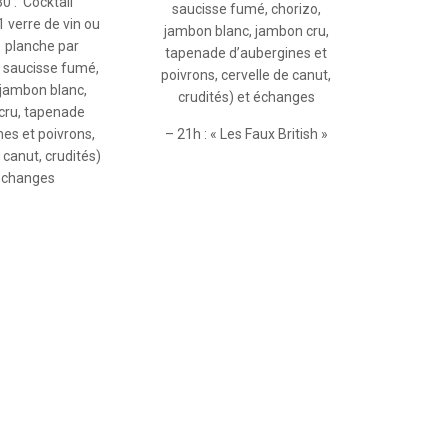
0 : Cocktail
saucisse fumé, chorizo,
1 verre de vin ou
jambon blanc, jambon cru,
1 planche par
tapenade d’aubergines et
 saucisse fumé,
poivrons, cervelle de canut,
 jambon blanc,
crudités) et échanges
cru, tapenade
nes et poivrons,
– 21h : « Les Faux British »
 canut, crudités)
échanges