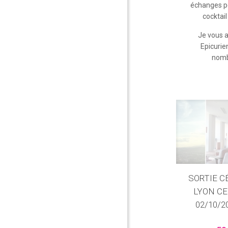
échanges p
cocktail
Je vous 
Epicurie
nomb
SORTIE C
LYON CE
02/10/2