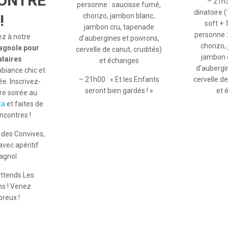
ONTRE
– 21h3
personne : saucisse fumé,
dinatoire (
!
chorizo, jambon blanc,
soft + 
jambon cru, tapenade
personne :
ez à notre
d’aubergines et poivrons,
chorizo,
pagnole pour
cervelle de canut, crudités)
jambon 
ataires
et échanges
d’aubergi
biance chic et
– 21h00 : « Et les Enfants
cervelle de
e. Inscrivez-
seront bien gardés ! »
et 
re soirée au
ta
et faites de
encontres !
e des Convives,
vec apéritif
agnol
attends Les
ns ! Venez
reux !