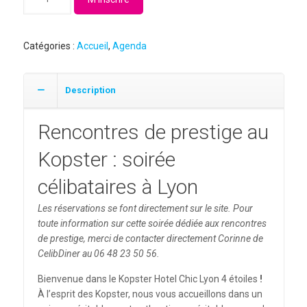
de
Rencontres
de
Catégories :
Accueil
,
Agenda
prestige
au
Kopster
Description
Lyon
-
Rencontres de prestige au
16/09/2026
-
Kopster : soirée
20h00
célibataires à Lyon
Les réservations se font directement sur le site. Pour
toute information sur cette soirée dédiée aux rencontres
de prestige, merci de contacter directement Corinne de
CelibDiner au 06 48 23 50 56.
Bienvenue dans le Kopster Hotel Chic Lyon 4 étoiles
!
À l’esprit des Kopster, nous vous accueillons dans un