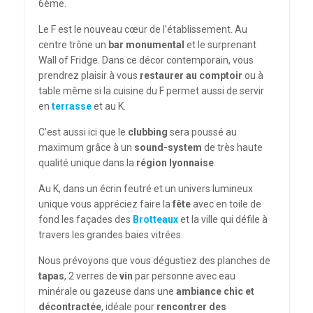
6ème.
Le F est le nouveau cœur de l’établissement. Au
centre trône un
bar monumental
et le surprenant
Wall of Fridge. Dans ce décor contemporain, vous
prendrez plaisir à vous
restaurer au comptoir
ou à
table même si la cuisine du F permet aussi de servir
en
terrasse
et au K.
C’est aussi ici que le
clubbing
sera poussé au
maximum grâce à un
sound-system
de très haute
qualité unique dans la
région lyonnaise
.
Au K, dans un écrin feutré et un univers lumineux
unique vous appréciez faire la
fête
avec en toile de
fond les façades des
Brotteaux
et la ville qui défile à
travers les grandes baies vitrées.
Nous prévoyons que vous dégustiez des planches de
tapas
, 2 verres de
vin
par personne avec eau
minérale ou gazeuse dans une
ambiance chic et
décontractée
, idéale pour
rencontrer des