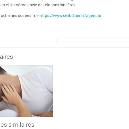
rs et la même envie de relations sincères.
rochaines soirées : 👉
https://www.celibdiner.fr/agenda/
laires
les similaires