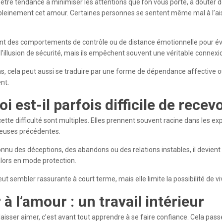
tre tendance à minimiser les attentions que l’on vous porte, à douter d
leinement cet amour. Certaines personnes se sentent même mal à l’aise 
nt des comportements de contrôle ou de distance émotionnelle pour évi
’illusion de sécurité, mais ils empêchent souvent une véritable connexio
s, cela peut aussi se traduire par une forme de dépendance affective ou
nt.
i est-il parfois difficile de recev
cette difficulté sont multiples. Elles prennent souvent racine dans les
euses précédentes.
onnu des déceptions, des abandons ou des relations instables, il devient p
lors en mode protection.
ut sembler rassurante à court terme, mais elle limite la possibilité de
 à l’amour : un travail intérieur
aisser aimer, c’est avant tout apprendre à se faire confiance. Cela pas