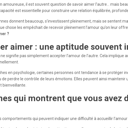
on amoureuse, il est souvent question de savoir aimer l’autre… mais be
capacité est essentielle pour construire une relation équilibrée, profonde
nnes donnent beaucoup, s’investissent pleinement, mais se sentent mal
e chose les empêchait de recevoir pleinement l’amour qu’on leur offre.
mer ?
ser aimer : une aptitude souvent 
 ne signifie pas simplement accepter l’amour de l’autre. Cela implique au
nnellement.
ches en psychologie, certaines personnes ont tendance à se protéger in
de perdre le contrôle de leurs émotions. Elles peuvent ainsi maintenir
t bienveillante.
nes qui montrent que vous avez d
rs comportements qui peuvent indiquer une difficulté à accueillir l’amour 