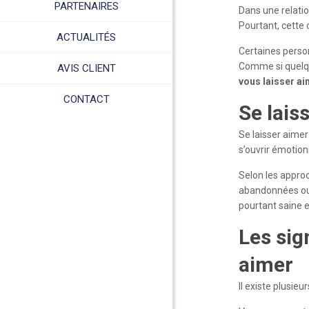
PARTENAIRES
Dans une relati
Pourtant, cette 
ACTUALITÉS
Certaines perso
Comme si quelqu
AVIS CLIENT
vous laisser ai
CONTACT
Se lais
Se laisser aimer
s’ouvrir émotio
Selon les appro
abandonnées ou 
pourtant saine e
Les sig
aimer
Il existe plusieu