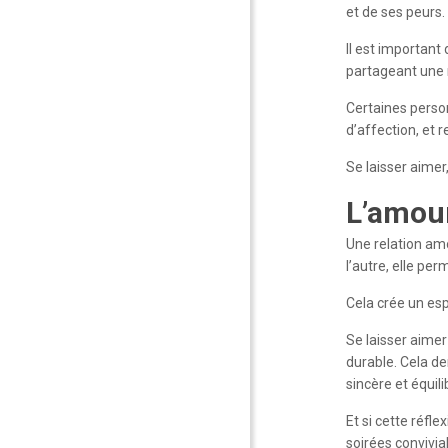
et de ses peurs.
Il est importan
partageant une r
Certaines person
d’affection, et r
Se laisser aimer
L’amou
Une relation amo
l’autre, elle pe
Cela crée un es
Se laisser aimer
durable. Cela de
sincère et équili
Et si cette réfl
soirées convivia