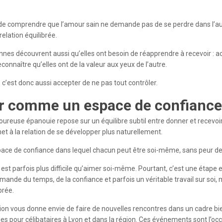
t de comprendre que l’amour sain ne demande pas de se perdre dans l’au
elation équilibrée.
nes découvrent aussi qu’elles ont besoin de réapprendre à recevoir : ac
econnaître qu’elles ont de la valeur aux yeux de l’autre.
, c’est donc aussi accepter de ne pas tout contrôler.
r comme un espace de confiance
ureuse épanouie repose sur un équilibre subtil entre donner et recevoir
rmet à la relation de se développer plus naturellement.
pace de confiance dans lequel chacun peut être soi-même, sans peur de
 est parfois plus difficile qu’aimer soi-même. Pourtant, c’est une étape 
mande du temps, de la confiance et parfois un véritable travail sur soi,
brée.
exion vous donne envie de faire de nouvelles rencontres dans un cadre bi
les pour célibataires à Lyon et dans la région. Ces événements sont l’o